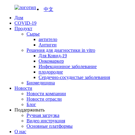
中文
Дом
COVID-19
Продукт
Сырье
антитело
Антиген
Решения для диагностики in vitro
Для Ковид-19
Онкомаркер
Инфекционное заболевание
плодородие
Сердечно-сосудистые заболевания
Биомедицина
Новости
Новости компании
Новости отрасли
Блог
Поддерживать
Ручная загрузка
Видео инструкция
Основные платформы
О нас