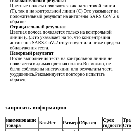
Положительный результат
Цветные полосы появляются как на тестовой линии
(T), так и на контрольной линии (C).Это указывает на
положительный результат на антигены SARS-CoV-2 в
образце.
Отрицательный результат
Цветная полоса появляется только на контрольной
линии (C).Это указывает на то, что концентрация
антигенов SARS-CoV-2 отсутствует или ниже предела
обнаружения теста.
Неверный результат
После выполнения теста на контрольной линии не
появляется видимая цветная полоса.Возможно, не
были соблюдены инструкции или результаты теста
ухудшились.Рекомендуется повторно испытать
образец.
запросить информацию
наименование
Срок
Тра
Кот.Нет
Размер
Образец
товара
годности
Сто