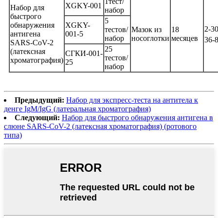
1тест/
XGKY-001
Набор для
набор
быстрого
5
обнаружения
XGKY-
2-3
тестов/
Мазок из
18
антигена
001-5
набор
носоглотки
месяцев
36-
SARS-CoV-2
25
(латексная
СГКИ-001-
тестов/
хроматография)
25
набор
Предыдущий:
Набор для экспресс-теста на антитела к
денге IgM/IgG (латеральная хроматография)
Следующий:
Набор для быстрого обнаружения антигена в
слюне SARS-CoV-2 (латексная хроматография) (ротового
типа)