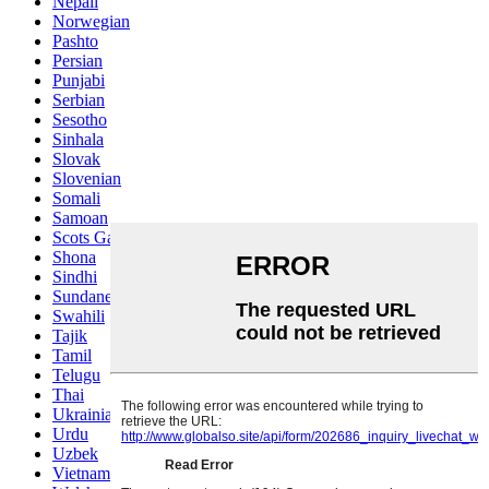
Nepali
Norwegian
Pashto
Persian
Punjabi
Serbian
Sesotho
Sinhala
Slovak
Slovenian
Somali
Samoan
Scots Gaelic
Shona
Sindhi
Sundanese
Swahili
Tajik
Tamil
Telugu
Thai
Ukrainian
Urdu
Uzbek
Vietnamese