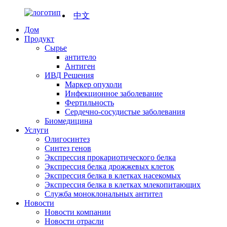
中文
Дом
Продукт
Сырье
антитело
Антиген
ИВД Решения
Маркер опухоли
Инфекционное заболевание
Фертильность
Сердечно-сосудистые заболевания
Биомедицина
Услуги
Олигосинтез
Синтез генов
Экспрессия прокариотического белка
Экспрессия белка дрожжевых клеток
Экспрессия белка в клетках насекомых
Экспрессия белка в клетках млекопитающих
Служба моноклональных антител
Новости
Новости компании
Новости отрасли