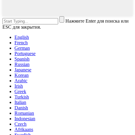
Нажмите Enter для поиска или
ESC для закрытия.
English
French
German
Portuguese
Spanish
Russian
Japanese
Korean
Arabic
Irish
Greek
Turkish
Italian
Danish
Romanian
Indonesian
Czech
Afrikaans
Swedish