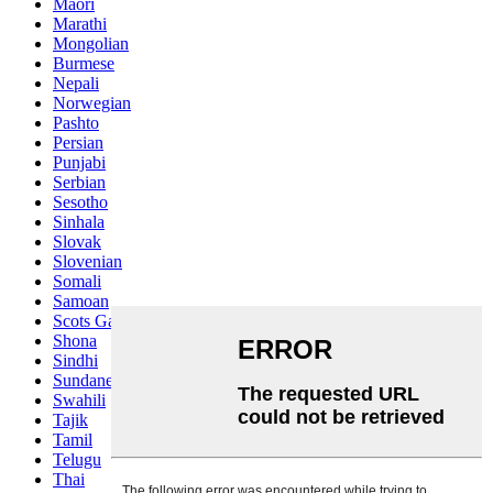
Maori
Marathi
Mongolian
Burmese
Nepali
Norwegian
Pashto
Persian
Punjabi
Serbian
Sesotho
Sinhala
Slovak
Slovenian
Somali
Samoan
Scots Gaelic
Shona
Sindhi
Sundanese
Swahili
Tajik
Tamil
Telugu
Thai