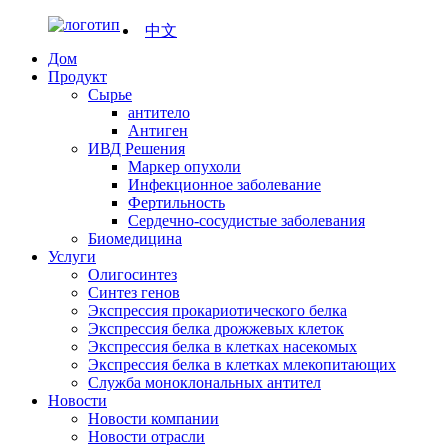
中文
Дом
Продукт
Сырье
антитело
Антиген
ИВД Решения
Маркер опухоли
Инфекционное заболевание
Фертильность
Сердечно-сосудистые заболевания
Биомедицина
Услуги
Олигосинтез
Синтез генов
Экспрессия прокариотического белка
Экспрессия белка дрожжевых клеток
Экспрессия белка в клетках насекомых
Экспрессия белка в клетках млекопитающих
Служба моноклональных антител
Новости
Новости компании
Новости отрасли