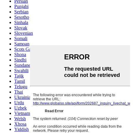
Persian
Punjabi
Serbian
Sesotho
Sinhala
Slovak
Slovenian
Somali
Samoan
Scots Gaelic
Shona
Sindhi
Sundanese
Swahili
Tajik
Tamil
Telugu
Thai
Ukrainian
Urdu
Uzbek
Vietnamese
Welsh
Xhosa
Yiddish